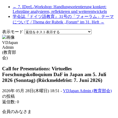
← 7. IDeeL-Workshop: Handlungsorientierung konkret:
Lehrpläne analysieren, reflektieren und weiterentwickeln
学会誌『ドイツ語教育』31号の「フォーラム」テーマ
について / Thema der Rubrik „Forum“ im 31. Heft →
表示モード
Call for Presentations: Virtuelles
Forschungskolloquium DaF in Japan am 5. Juli
2026 (Sonntag) (Rückmeldefrist: 7. Juni 2026)
2026年 05月 28日(木曜日) 18:51
-
VDJapan Admin (教育部会)
の投稿
返信数: 0
会員のみなさま