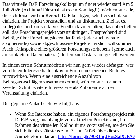
Das virtuelle DaF-Forschungskolloquium findet wieder statt! Am 5.
Juli 2026 (Achtung! Diesmal ist es ein Sonntag!!) möchten wir alle,
die sich forschend im Bereich DaF betätigen, sehr herzlich dazu
einladen, ihr Projekt vorzustellen und zu diskutieren. Ziel ist es,
kollegiales und konstruktives Feedback zu erhalten, das dabei helfen
soll, das Forschungsprojekt voranzubringen. Entsprechend sind
Beiträge über Forschungsideen, laufende (oder auch gerade
stagnierende) sowie abgeschlossene Projekte herzlich willkommen.
Auch Teilaspekte eines größeren Forschungsvorhabens (gerne auch
an konkretem Datenmaterial) dürfen zur Diskussion gestellt werden.
In einem ersten Schritt möchten wir nun gern wieder abfragen, wer
von Ihnen Interesse hätte, aktiv in Form eines eigenen Beitrags
mitzuwirken. Wenn eine ausreichende Anzahl von
Beitragsvorschlägen zusammenkommt, würden wir in einem
zweiten Schritt weitere Interessierte als Zuhörende zu der
Veranstaltung einladen.
Der geplante Ablauf sieht wie folgt aus:
Wenn Sie Interesse haben, ein eigenes Forschungsprojekt mit
DaF-Bezug, unabhängig vom aktuellen Projektstand, im
Rahmen des virtuellen Kolloquiums vorzustellen, melden Sie
sich bitte bis spätestens zum 7. Juni 2026 über dieses
Anmeldeformular an:
https://forms.gle/9981nqJBusSaPGFA7