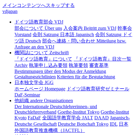
メインコンテンツへスキップする
vdjapan
ドイツ語教育部会 VDJ
部会について Über uns
入会案内 Beitritt zum VDJ
幹事会
Vorstand
会則 Satzung 日本語 Japanisch
会則 Satzung ドイ
ツ語 Deutsch
部会へ連絡・問い合わせ Mitteilung bzw.
Anfrage an den VDJ
機関誌について Zeitschrift
『ドイツ語教育』について
『ドイツ語教育』目次一覧
Archiv
執筆申し込み要領
執筆要領
審査基準
Bestimmungen über den Modus der Anmeldung
Gestaltungsrichtlinien
Kriterien für die Begutachtung
日本独文学会 JGG
ホームページ Homepage
ドイツ語教育研究ゼミナール
DaF-Seminar
他組織 andere Organisationen
Der Internationale Deutschlehrerinnen- und
Deutschlehrerverband
Goethe-Institut Tokyo
Goethe-Institut
Kyoto
FaDaF
全国語学教育学会 JALT
DAAD
Japanisch-
Deutsche Gesellschaft
Deutsche Botschaft Tokyo
IDL
日本
外国語教育推進機構（JACTFL）