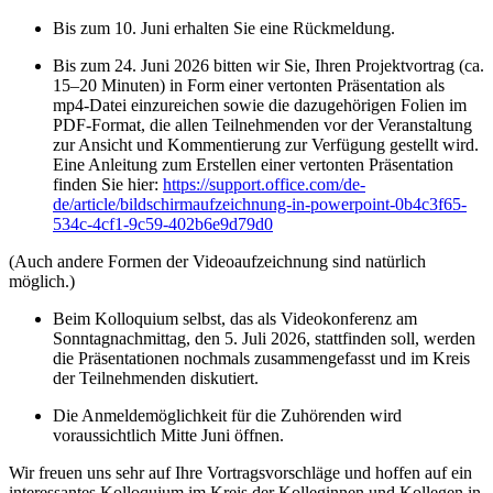
Bis zum 10. Juni erhalten Sie eine Rückmeldung.
Bis zum 24. Juni 2026 bitten wir Sie, Ihren Projektvortrag (ca.
15–20 Minuten) in Form einer vertonten Präsentation als
mp4-Datei einzureichen sowie die dazugehörigen Folien im
PDF-Format, die allen Teilnehmenden vor der Veranstaltung
zur Ansicht und Kommentierung zur Verfügung gestellt wird.
Eine Anleitung zum Erstellen einer vertonten Präsentation
finden Sie hier:
https://support.office.com/de-
de/article/bildschirmaufzeichnung-in-powerpoint-0b4c3f65-
534c-4cf1-9c59-402b6e9d79d0
(Auch andere Formen der Videoaufzeichnung sind natürlich
möglich.)
Beim Kolloquium selbst, das als Videokonferenz am
Sonntagnachmittag, den 5. Juli 2026, stattfinden soll, werden
die Präsentationen nochmals zusammengefasst und im Kreis
der Teilnehmenden diskutiert.
Die Anmeldemöglichkeit für die Zuhörenden wird
voraussichtlich Mitte Juni öffnen.
Wir freuen uns sehr auf Ihre Vortragsvorschläge und hoffen auf ein
interessantes Kolloquium im Kreis der Kolleginnen und Kollegen in