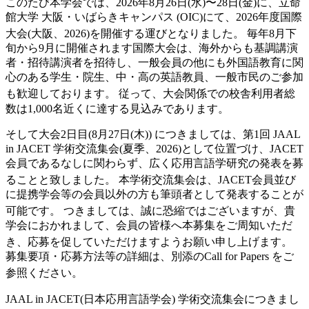
このたび本学会では、2026年8月26日(水)〜28日(金)に、立命
館大学 大阪・いばらきキャンパス (OIC)にて、2026年度国際
大会(大阪、2026)を開催する運びとなりました。
毎年8月下
旬から9月に開催されます国際大会は、海外からも基調講演
者・招待講演者を招待し、一般会員の他にも外国語教育に関
心のある学生・院生、中・高の英語教員、一般市民のご参加
も歓迎しております。
従って、大会関係での校舎利用者総
数は1,000名近くに達する見込みであります。
そして大会2日目(8月27日(木)) につきましては、第1回 JAAL
in JACET 学術交流集会(夏季、2026)として位置づけ、JACET
会員であるなしに関わらず、広く応用言語学研究の発表を募
ることと致しました。
本学術交流集会は、JACET会員並び
に提携学会等の会員以外の方も筆頭者として発表することが
可能です。
つきましては、誠に恐縮ではございますが、貴
学会におかれまして、会員の皆様へ本募集をご周知いただ
き、応募を促していただけますようお願い申し上げます。
募集要項・応募方法等の詳細は、別添のCall for Papers をご
参照ください。
JAAL in JACET(日本応用言語学会) 学術交流集会につきまし