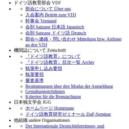
ドイツ語教育部会 VDJ
部会について Über uns
入会案内 Beitritt zum VDJ
幹事会 Vorstand
会則 Satzung 日本語 Japanisch
会則 Satzung ドイツ語 Deutsch
部会へ連絡・問い合わせ Mitteilung bzw. Anfrage
an den VDJ
機関誌について Zeitschrift
『ドイツ語教育』について
『ドイツ語教育』目次一覧 Archiv
執筆申し込み要領
執筆要領
審査基準
Bestimmungen über den Modus der Anmeldung
Gestaltungsrichtlinien
Kriterien für die Begutachtung
日本独文学会 JGG
ホームページ Homepage
ドイツ語教育研究ゼミナール DaF-Seminar
他組織 andere Organisationen
Der Internationale Deutschlehrerinnen- und