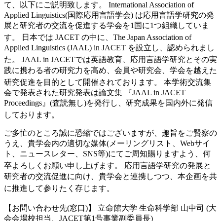
て、以下にご説明致します。
International Association of
Applied Linguistics(国際応用言語学会) は応用言語学研究の発
展と研究者の交流を促進する学会を1国に1つ組織していま
す。
日本では JACET の中に、The Japan Association of
Applied Linguistics (JAAL) in JACET を設立し、認められまし
た。
JAAL in JACETでは英語教育、応用言語学研究とその実
践に携わる者の研究力を高め、会員や研究会、学会を越えた
研究促進を目的として開催されております。
本学術交流集
会で発表された研究発表は論文集 『JAAL in JACET
Proceedings』(査読無し)を発行し、研究成果を国内外に発信
しております。
ご多忙のところ誠に恐縮ではございますが、趣旨をご賢察の
うえ、貴学会内の適切な媒体(メーリングリスト、Webサイ
ト、ニュースレター、SNS等)にてご周知賜りますよう、何
卒よろしくお願い申し上げます。
応用言語学研究の発展と
研究者の交流促進に向け、貴学会と連携しつつ、本企画を共
に推進して参りたく存じます。
【お問い合わせ先(窓口)】
立命館大学 生命科学部 山中司
(大
会会場校担当、JACET第1号事業副委員長)