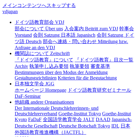
メインコンテンツへスキップする
vdjapan
ドイツ語教育部会 VDJ
部会について Über uns
入会案内 Beitritt zum VDJ
幹事会
Vorstand
会則 Satzung 日本語 Japanisch
会則 Satzung ドイ
ツ語 Deutsch
部会へ連絡・問い合わせ Mitteilung bzw.
Anfrage an den VDJ
機関誌について Zeitschrift
『ドイツ語教育』について
『ドイツ語教育』目次一覧
Archiv
執筆申し込み要領
執筆要領
審査基準
Bestimmungen über den Modus der Anmeldung
Gestaltungsrichtlinien
Kriterien für die Begutachtung
日本独文学会 JGG
ホームページ Homepage
ドイツ語教育研究ゼミナール
DaF-Seminar
他組織 andere Organisationen
Der Internationale Deutschlehrerinnen- und
Deutschlehrerverband
Goethe-Institut Tokyo
Goethe-Institut
Kyoto
FaDaF
全国語学教育学会 JALT
DAAD
Japanisch-
Deutsche Gesellschaft
Deutsche Botschaft Tokyo
IDL
日本
外国語教育推進機構（JACTFL）