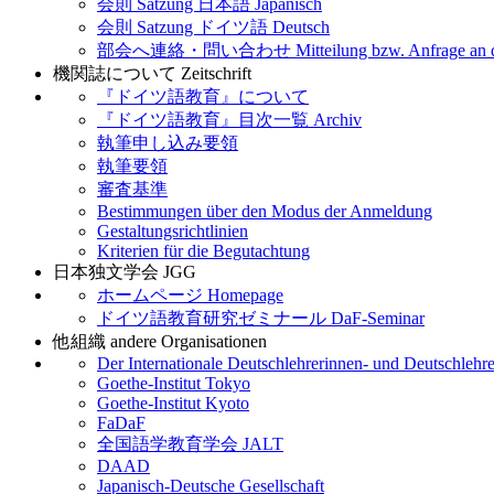
会則 Satzung 日本語 Japanisch
会則 Satzung ドイツ語 Deutsch
部会へ連絡・問い合わせ Mitteilung bzw. Anfrage an d
機関誌について Zeitschrift
『ドイツ語教育』について
『ドイツ語教育』目次一覧 Archiv
執筆申し込み要領
執筆要領
審査基準
Bestimmungen über den Modus der Anmeldung
Gestaltungsrichtlinien
Kriterien für die Begutachtung
日本独文学会 JGG
ホームページ Homepage
ドイツ語教育研究ゼミナール DaF-Seminar
他組織 andere Organisationen
Der Internationale Deutschlehrerinnen- und Deutschlehr
Goethe-Institut Tokyo
Goethe-Institut Kyoto
FaDaF
全国語学教育学会 JALT
DAAD
Japanisch-Deutsche Gesellschaft