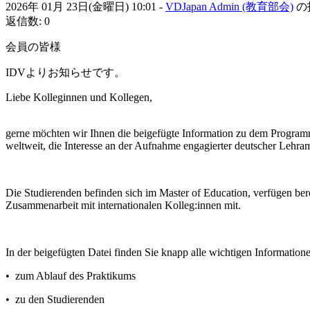
2026年 01月 23日(金曜日) 10:01
-
VDJapan Admin (教育部会)
の
返信数: 0
会員の皆様
IDVよりお知らせです。
Liebe Kolleginnen und Kollegen,
gerne möchten wir Ihnen die beigefügte Information zu dem Programm
weltweit, die Interesse an der Aufnahme engagierter deutscher Lehra
Die Studierenden befinden sich im Master of Education, verfügen ber
Zusammenarbeit mit internationalen Kolleg:innen mit.
In der beigefügten Datei finden Sie knapp alle wichtigen Information
• zum Ablauf des Praktikums
• zu den Studierenden