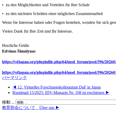
• zu den Möglichkeiten und Vorteilen für Ihre Schule
• zu den nächsten Schritten einer möglichen Zusammenarbeit
Wenn Sie Interesse haben oder Fragen bestehen, wenden Sie sich ger
Vielen Dank für Ihre Zeit und Ihr Interesse.
Herzliche Grüße
Edvinas Šimulynas
https://vdjapan.org/pluginfile.php/64/mod_forum/post/396/2
https://vdjapan.org/pluginfile.php/64/mod_forum/post/396/2
パーマリンク
◀︎ 12. Virtuelles Forschungskolloquium DaF in Japan
Rundmail 15/2025: IDV-Magazin Nr. 108 ist erschienen ▶︎
移動 ...
教育部会について Über uns ▶︎