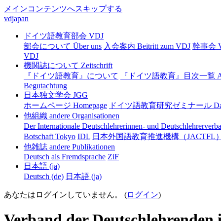
メインコンテンツへスキップする
vdjapan
ドイツ語教育部会 VDJ
部会について Über uns
入会案内 Beitritt zum VDJ
幹事会 Vo
VDJ
機関誌について Zeitschrift
『ドイツ語教育』について
『ドイツ語教育』目次一覧 Arc
Begutachtung
日本独文学会 JGG
ホームページ Homepage
ドイツ語教育研究ゼミナール DaF-S
他組織 andere Organisationen
Der Internationale Deutschlehrerinnen- und Deutschlehrerverb
Botschaft Tokyo
IDL
日本外国語教育推進機構（JACTFL
他雑誌 andere Publikationen
Deutsch als Fremdsprache
ZiF
日本語 ‎(ja)‎
Deutsch ‎(de)‎
日本語 ‎(ja)‎
あなたはログインしていません。 (
ログイン
)
Verband der Deutschlehrenden 