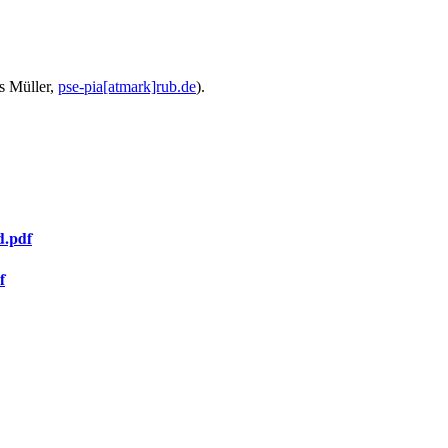
s Müller,
pse-pia[atmark]rub.de
).
d.pdf
f