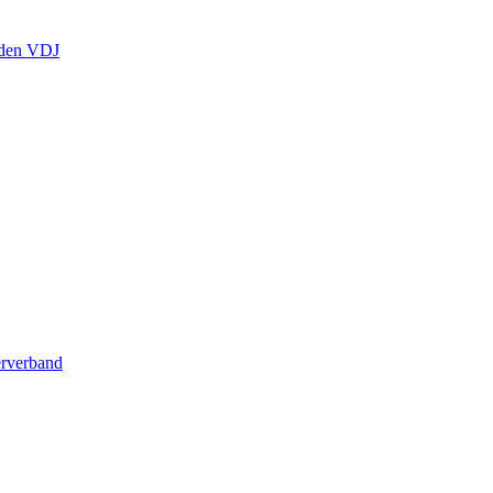
en VDJ
erverband