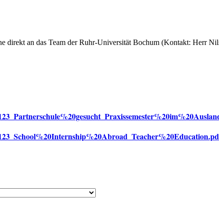
ne direkt an das Team der Ruhr-Universität Bochum (Kontakt: Herr Nil
0260123_Partnerschule%20gesucht_Praxissemester%20im%20Auslan
0260123_School%20Internship%20Abroad_Teacher%20Education.pd