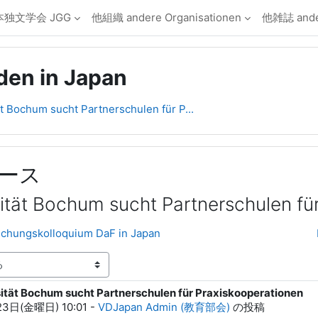
本独文学会 JGG
他組織 andere Organisationen
他雑誌 ander
den in Japan
t Bochum sucht Partnerschulen für P...
ース
ität Bochum sucht Partnerschulen fü
orschungskolloquium DaF in Japan
ität Bochum sucht Partnerschulen für Praxiskooperationen
23日(金曜日) 10:01
-
VDJapan Admin (教育部会)
の投稿