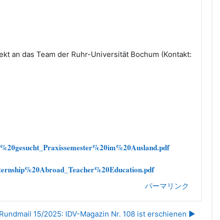
ekt an das Team der Ruhr-Universität Bochum (Kontakt:
hule%20gesucht_Praxissemester%20im%20Ausland.pdf
0Internship%20Abroad_Teacher%20Education.pdf
パーマリンク
Rundmail 15/2025: IDV-Magazin Nr. 108 ist erschienen ▶︎