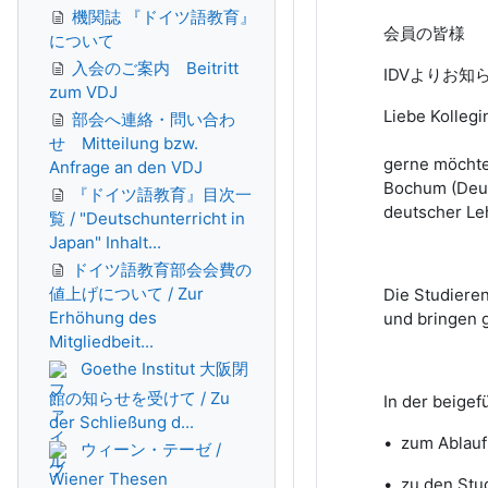
機関誌 『ドイツ語教育』
会員の皆様
について
入会のご案内 Beitritt
IDVよりお知
zum VDJ
Liebe Kollegi
部会へ連絡・問い合わ
せ Mitteilung bzw.
gerne möchte
Anfrage an den VDJ
Bochum (Deuts
『ドイツ語教育』目次一
deutscher Le
覧 / "Deutschunterricht in
Japan" Inhalt...
ドイツ語教育部会会費の
値上げについて / Zur
Die Studieren
Erhöhung des
und bringen g
Mitgliedbeit...
Goethe Institut 大阪閉
館の知らせを受けて / Zu
In der beigef
der Schließung d...
• zum Ablauf
ウィーン・テーゼ /
Wiener Thesen
• zu den Stu