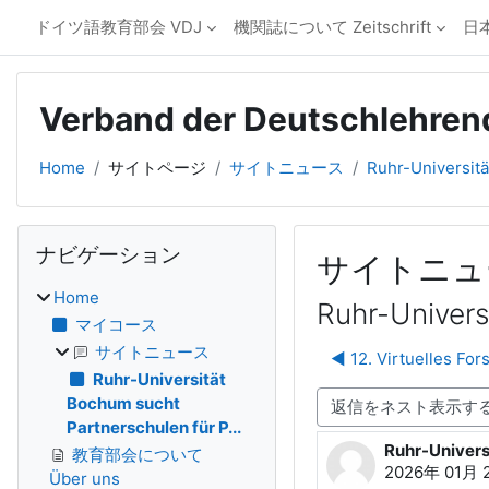
メインコンテンツへスキップする
vdjapan
ドイツ語教育部会 VDJ
機関誌について Zeitschrift
日
Verband der Deutschlehren
Home
サイトページ
サイトニュース
Ruhr-Universitä
ブロック
ナビゲーション をスキップする
ナビゲーション
サイトニュ
Home
Ruhr-Univers
マイコース
サイトニュース
◀︎ 12. Virtuelles F
Ruhr-Universität
表示モード
Bochum sucht
Partnerschulen für P...
Ruhr-Univers
返信数: 0
教育部会について
2026年 01月 
Über uns