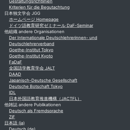
Gestaltungsrichtlinien
Kriterien für die Begutachtung
日本独文学会 JGG
ホームページ Homepage
ドイツ語教育研究ゼミナール DaF-Seminar
他組織 andere Organisationen
Der Internationale Deutschlehrerinnen- und
Deutschlehrerverband
Goethe-Institut Tokyo
Goethe-Institut Kyoto
FaDaF
全国語学教育学会 JALT
DAAD
Japanisch-Deutsche Gesellschaft
Deutsche Botschaft Tokyo
IDL
日本外国語教育推進機構（JACTFL）
他雑誌 andere Publikationen
Deutsch als Fremdsprache
ZiF
日本語 ‎(ja)‎
Deutsch ‎(de)‎