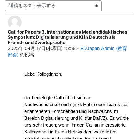
表示モード
Call for Papers 3. Internationales Mediendidaktisches
返信数: 0
Symposium: Digitalisierung und KI in Deutsch als
Fremd- und Zweitsprache
2025年 04月 17日(木曜日) 15:58
-
VDJapan Admin (教育
部会)
の投稿
Liebe Kolleg:innen,
der beigefügte Call richtet sich an
Nachwuchsforschende (inkl. Habil) oder Teams aus
erfahreneren Forschenden und Nachwuchs im
Bereich Digitalisierung und KI (für DaF/Z). Es würde
uns sehr freuen, wenn Ihr den Call an interessierte
Kolleg:innen in Euren Netzwerken weiterleiten
könntet oder auch selbst eine Einreichung /